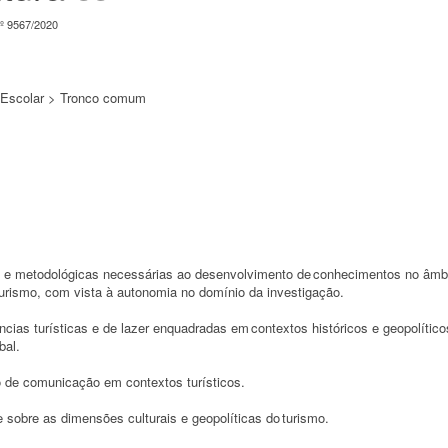
º 9567/2020
e Escolar > Tronco comum
s e metodológicas necessárias ao desenvolvimento de conhecimentos no âmb
urismo, com vista à autonomia no domínio da investigação.
ências turísticas e de lazer enquadradas em contextos históricos e geopolítico
bal.
ão de comunicação em contextos turísticos.
e sobre as dimensões culturais e geopolíticas do turismo.