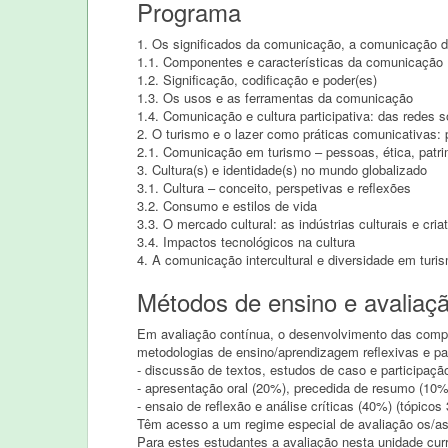
Programa
1. Os significados da comunicação, a comunicação d
1.1. Componentes e características da comunicação
1.2. Significação, codificação e poder(es)
1.3. Os usos e as ferramentas da comunicação
1.4. Comunicação e cultura participativa: das redes so
2. O turismo e o lazer como práticas comunicativas: p
2.1. Comunicação em turismo – pessoas, ética, patrim
3. Cultura(s) e identidade(s) no mundo globalizado
3.1. Cultura – conceito, perspetivas e reflexões
3.2. Consumo e estilos de vida
3.3. O mercado cultural: as indústrias culturais e cria
3.4. Impactos tecnológicos na cultura
4. A comunicação intercultural e diversidade em turi
Métodos de ensino e avaliaç
Em avaliação contínua, o desenvolvimento das compet
metodologias de ensino/aprendizagem reflexivas e part
- discussão de textos, estudos de caso e participaçã
- apresentação oral (20%), precedida de resumo (10%)
- ensaio de reflexão e análise críticas (40%) (tópicos
Têm acesso a um regime especial de avaliação os/as 
Para estes estudantes a avaliação nesta unidade curri