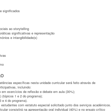
e significados
ciais ao storytelling
ráticas significativas e representação
ónios e intangibilidade(s)
tivas
smo
ão
ências específicas nesta unidade curricular será feito através de
icipativas, incluindo:
o em exercícios de reflexão e debate em aula (30%);
 (tópicos 1 e 2 do programa);
 3 e 4 do programa).
estudantes com estatuto especial solicitado junto dos serviços académicos.
cular consistirá na apresentação oral individual (40%) e no ensaio crítico