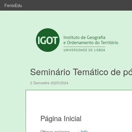
FenixEdu
Seminário Temático de p
2 Semestre 2023/2024
Página Inicial
+ Info
Últimos anúncios