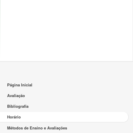
16:00
17:00
17:00 - 19:00
17:00 - 19:00
17:00 - 19:00
T
TP
TP
Auditório
Sala
Sala
18:00
Orlando
2.1
2.1
Ribeiro
19:00
20:00
21:00
22:00
Página Inicial
23:00
Avaliação
Bibliografia
Horário
Métodos de Ensino e Avaliações